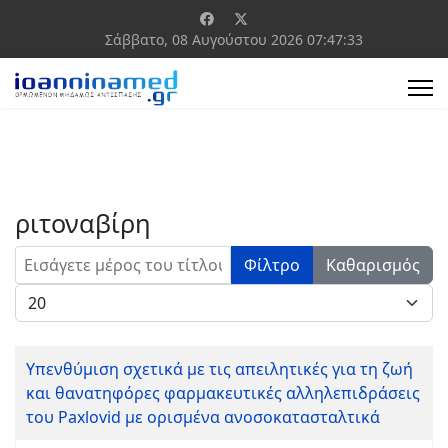
Σάββατο, 08 Αυγούστου 2026
07:47:33
ριτοναβίρη
Εισάγετε μέρος του τίτλου.
Φίλτρο
Καθαρισμός
Εμφάνιση #
Yπενθύμιση σχετικά με τις απειλητικές για τη ζωή
και θανατηφόρες φαρμακευτικές αλληλεπιδράσεις
του Paxlovid με ορισμένα ανοσοκατασταλτικά