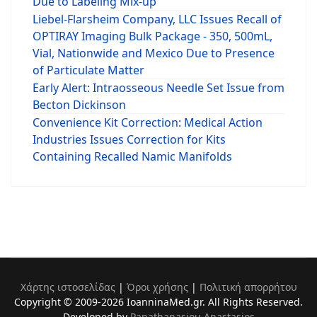
Due to Labeling Mix-up
Liebel-Flarsheim Company, LLC Issues Recall of
OPTIRAY Imaging Bulk Package - 350, 500mL,
Vial, Nationwide and Mexico Due to Presence
of Particulate Matter
Early Alert: Intraosseous Needle Set Issue from
Becton Dickinson
Convenience Kit Correction: Medical Action
Industries Issues Correction for Kits
Containing Recalled Namic Manifolds
Χάρτης ιστοσελίδας
|
Όροι χρήσης
|
Πολιτική απορρήτου
Copyright © 2009-2026 IoanninaMed.gr. All Rights Reserved.
Developed by
Papathanasiou Anastasios