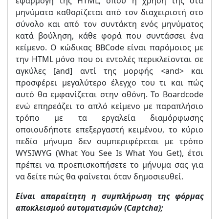
εφαρμογή της HTML, όπου η χρήση της στα
μηνύματα καθορίζεται από τον διαχειριστή στο
σύνολο και από τον συντάκτη ενός μηνύματος
κατά βούληση, κάθε φορά που συντάσσει ένα
κείμενο. Ο κώδικας BBCode είναι παρόμοιος με
την HTML μόνο που οι εντολές περικλείονται σε
αγκύλες [and] αντί της μορφής <and> και
προσφέρει μεγαλύτερο έλεγχο του τι και πώς
αυτό θα εμφανίζεται στην οθόνη. Το Boardcode
ενώ επηρεάζει το απλό κείμενο με παραπλήσιο
τρόπο με τα εργαλεία διαμόρφωσης
οποιουδήποτε επεξεργαστή κειμένου, το κύριο
πεδίο μήνυμα δεν συμπεριφέρεται με τρόπο
WYSIWYG (What You See Is What You Get), έτσι
πρέπει να προεπισκοπήσετε το μήνυμα σας για
να δείτε πώς θα φαίνεται όταν δημοσιευθεί.
Είναι απαραίτητη η συμπλήρωση της φόρμας
αποκλεισμού αυτοματισμών (Captcha);