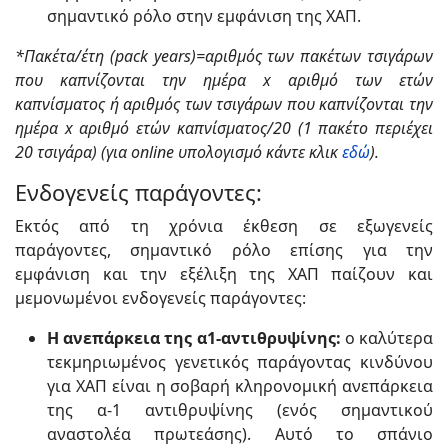
σημαντικό ρόλο στην εμφάνιση της ΧΑΠ.
*Πακέτα/έτη (pack years)=αριθμός των πακέτων τσιγάρων
που καπνίζονται την ημέρα x αριθμό των ετών
καπνίσματος ή αριθμός των τσιγάρων που καπνίζονται την
ημέρα x αριθμό ετών καπνίσματος/20 (1 πακέτο περιέχει
20 τσιγάρα) (για online υπολογισμό κάντε κλικ
εδώ
).
Ενδογενείς παράγοντες:
Εκτός από τη χρόνια έκθεση σε εξωγενείς
παράγοντες, σημαντικό ρόλο επίσης για την
εμφάνιση και την εξέλιξη της ΧΑΠ παίζουν και
μεμονωμένοι ενδογενείς παράγοντες:
Η ανεπάρκεια της α1-αντιθρυψίνης:
ο καλύτερα
τεκμηριωμένος γενετικός παράγοντας κινδύνου
για ΧΑΠ είναι η σοβαρή κληρονομική ανεπάρκεια
της α-1 αντιθρυψίνης (ενός σημαντικού
αναστολέα πρωτεάσης). Αυτό το σπάνιο