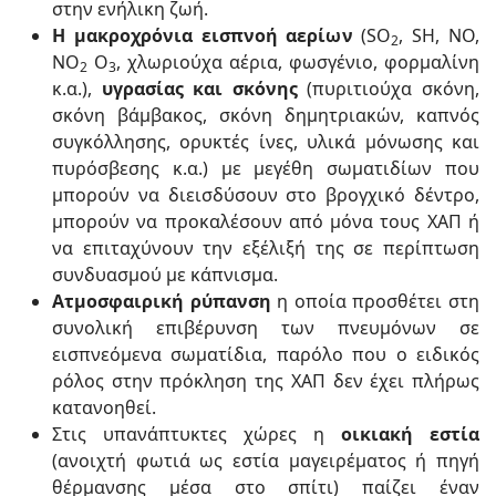
στην ενήλικη ζωή.
Η μακροχρόνια εισπνοή αερίων
(SO
, SH, NO,
2
NO
O
, χλωριούχα αέρια, φωσγένιο, φορμαλίνη
2
3
κ.α.),
υγρασίας και σκόνης
(πυριτιούχα σκόνη,
σκόνη βάμβακος, σκόνη δημητριακών, καπνός
συγκόλλησης, ορυκτές ίνες, υλικά μόνωσης και
πυρόσβεσης κ.α.) με μεγέθη σωματιδίων που
μπορούν να διεισδύσουν στο βρογχικό δέντρο,
μπορούν να προκαλέσουν από μόνα τους ΧΑΠ ή
να επιταχύνουν την εξέλιξή της σε περίπτωση
συνδυασμού με κάπνισμα.
Ατμοσφαιρική ρύπανση
η οποία προσθέτει στη
συνολική επιβέρυνση των πνευμόνων σε
εισπνεόμενα σωματίδια, παρόλο που ο ειδικός
ρόλος στην πρόκληση της ΧΑΠ δεν έχει πλήρως
κατανοηθεί.
Στις υπανάπτυκτες χώρες η
οικιακή εστία
(ανοιχτή φωτιά ως εστία μαγειρέματος ή πηγή
θέρμανσης μέσα στο σπίτι) παίζει έναν