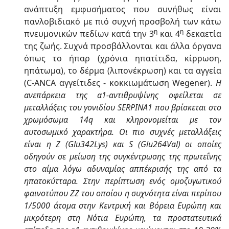
ανάπτυξη εμφυσήματος που συνήθως είναι
πανλοβιδιακό με πιό συχνή προσβολή των κάτω
η
η
πνευμονικών πεδίων κατά την 3
και 4
δεκαετία
της ζωής. Συχνά προσβάλλονται και άλλα όργανα
όπως το ήπαρ (χρόνια ηπατίτιδα, κίρρωση,
ηπάτωμα), το δέρμα (λιπονέκρωση) και τα αγγεία
(C-ANCA αγγείτιδες - κοκκιωμάτωση Wegener).
Η
ανεπάρκεια της α1-αντιθρυψίνης οφείλεται σε
μεταλλάξεις του γονιδίου SERPINA1 που βρίσκεται στο
χρωμόσωμα 14q και κληρονομείται με τον
αυτοσωμικό χαρακτήρα. Οι πιο συχνές μεταλλάξεις
είναι η Ζ (Glu342Lys) και S (Glu264Val) οι οποίες
οδηγούν σε μείωση της συγκέντρωσης της πρωτεΐνης
στο αίμα λόγω αδυναμίας αππέκρισής της από τα
ηπατοκύτταρα. Στην περίπτωση ενός ομοζυγωτικού
φαινοτύπου ZZ του οποίου η συχνότητα είναι περίπου
1/5000 άτομα στην Κεντρική και Βόρεια Ευρώπη και
μικρότερη στη Νότια Ευρώπη, τα προστατευτικά