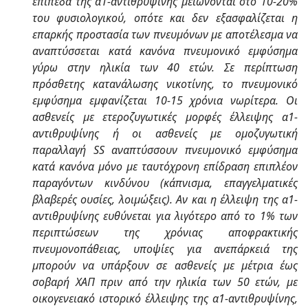
επίπεδα της α1-αντιθρυψίνης μειώνονται στο 10-20%
του φυσιολογικού, οπότε και δεν εξασφαλίζεται η
επαρκής προστασία των πνευμόνων με αποτέλεσμα να
αναπτύσσεται κατά κανόνα πνευμονικό εμφύσημα
γύρω στην ηλικία των 40 ετών. Σε περίπτωση
πρόσθετης κατανάλωσης νικοτίνης, το πνευμονικό
εμφύσημα εμφανίζεται 10-15 χρόνια νωρίτερα. Οι
ασθενείς με ετεροζυγωτικές μορφές έλλειψης α1-
αντιθρυψίνης ή οι ασθενείς με ομοζυγωτική
παραλλαγή SS αναπτύσσουν πνευμονικό εμφύσημα
κατά κανόνα μόνο με ταυτόχρονη επίδραση επιπλέον
παραγόντων κινδύνου (κάπνισμα, επαγγελματικές
βλαβερές ουσίες, λοιμώξεις). Αν και η έλλειψη της α1-
αντιθρυψίνης ευθύνεται για λιγότερο από το 1% των
περιπτώσεων της χρόνιας αποφρακτικής
πνευμονοπάθειας, υποψίες για ανεπάρκειά της
μπορούν να υπάρξουν σε ασθενείς με μέτρια έως
σοβαρή ΧΑΠ πριν από την ηλικία των 50 ετών, με
οικογενειακό ιστορικό έλλειψης της α1-αντιθρυψίνης,