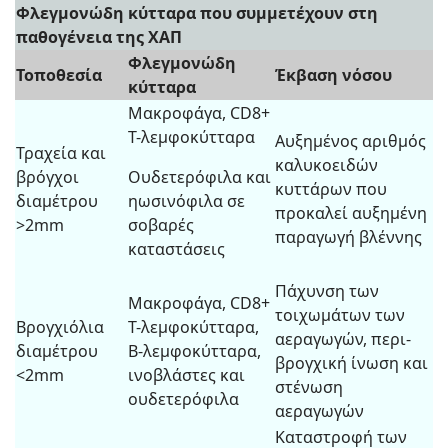
Φλεγμονώδη κύτταρα που συμμετέχουν στη
παθογένεια της ΧΑΠ
Φλεγμονώδη
Τοποθεσία
Έκβαση νόσου
κύτταρα
Μακροφάγα, CD8+
Τ-λεμφοκύτταρα
Αυξημένος αριθμός
Τραχεία και
καλυκοειδών
βρόγχοι
Ουδετερόφιλα και
κυττάρων που
διαμέτρου
ηωσινόφιλα σε
προκαλεί αυξημένη
>2mm
σοβαρές
παραγωγή βλέννης
καταστάσεις
Πάχυνση των
Μακροφάγα, CD8+
τοιχωμάτων των
Βρογχιόλια
Τ-λεμφοκύτταρα,
αεραγωγών, περι-
διαμέτρου
Β-λεμφοκύτταρα,
βρογχική ίνωση και
<2mm
ινοβλάστες και
στένωση
ουδετερόφιλα
αεραγωγών
Καταστροφή των