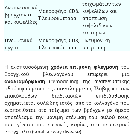
τοιχωμάτων των
Αναπνευστικά
Μακροφάγα, CD8,
κυψεΑίδων και
βρογχιόλια
Τ-λεμφοκύτταρα
απόπτωση
και κυψελίδες
κυψελιδικών
κυττάρων
Πνευμονικά
Μακροφάγα, CD8,
Πνευμονική
αγγεία
Τ-λεμφοκύτταρα
υπέρταση
Η αναπτυσσόμενη
χρόνια επίμονη φλεγμονή
του
βρογχικού βλεννογόνου επιφέρει μια
αναδιαμόρφωση
(remodeling) της αναπνευστικής
οδού αφού μέσω της επανειλημμένης βλάβης και των
επακόλουθων διαδικασιών επιδιόρθωσης
σχηματίζεται ουλώδης ιστός, από το κολλαγόνο που
εναποτίθεται στο τοίχωμα των βρόγχων με άμεσο
αποτέλεσμα την μόνιμη στένωση του αυλού τους,
που γίνεται πιο εμφανής κυρίως στα περιφερικά
βρογχιόλια (small airway disease).