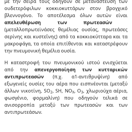
με την σειρά τους οδηγούν σε μετανάστευση των
ουδετερόφιλων κοκκιοκυττάρων στον βρογχικό
βλεννογόνο. Το αποτέλεσμα όλων αυτών είναι
απελευθέρωση των πρωτεασών
(μεταλλοπρωτεϊνάσες θεμέλιας ουσίας, πρωτεάσες
σερίνης και κυστεΐνης) από τα κοκκιοκύτταρα και τα
μακροφάγα, τα οποία επιτίθενται και καταστρέφουν
την πνευμονική θεμέλια ουσία.
Η καταστροφή του πνευμονικού ιστού ενισχύεται
από την
απενεργοποίηση των κυτταρικών
αντιπρωτεασών
(π.χ. α1-αντιθρυψίνη) από
εξωγενείς ουσίες του αέρα που εισπνέονται (μεταξύ
άλλων νικοτίνη, SO
, SH, NO
, O
, χλωριούχα αέρια,
2
X
3
φωσγένιο, φορμαλίνη) που οδηγούν τελικά σε
ανισορροπία μεταξύ των πρωτεασών και των
αντιπρωτεάσων.