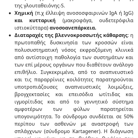
της γλουταθειόνης-S.
Χημική
(π.χ έλλειψη ανοσοσφαιρινών IgA ή IgG)
και κυτταρική
(μακροφάγα, ουδετερόφιλα
ιστιοκύτταρα)
ανοσοανεπάρκεια.
Διαταραχές της βλεννοκροσσωτής κάθαρσης
: η
πρωτοπαθής δυσκινησία των κροσσών είναι
πολυσυστηματική νόσος εκφραζόμενη κλινικά
από αντίστοιχη παθολογία των συστημάτων και
των επί μέρους οργάνων που διαθέτουν ανάλογο
επιθήλιο. Συγκεκριμένα, από το αναπνευστικό
και τις παραρρίνιες κοιλότητες παρατηρούνται
υποτροπιάζουσες αναπνευστικές λοιμώξεις,
βρογχεκτασίες και επεισόδια ωτίτιδας και
ιγμορίτιδας και από το γεννητικό σύστημα
αμφοτέρων των φύλων παρατηρείται
υπογονιμότητα. Το σύνδρομο συνδέεται σε 50%
περίπου των ασθενών με αναστροφή των
σπλάγχνων (σύνδρομο Kartagener). Η διάγνωση