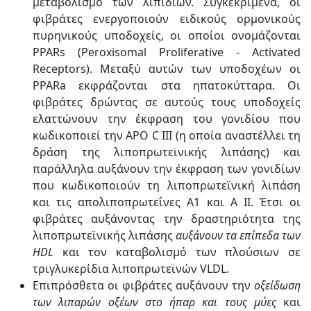
μεταβολισμό των λιπιδίων. Συγκεκριμένα, οι
φιβράτες ενεργοποιούν ειδικούς ορμονικούς
πυρηνικούς υποδοχείς, οι οποίοι ονομάζονται
PPARs (Peroxisomal Proliferative - Activated
Receptors). Μεταξύ αυτών των υποδοχέων οι
PPARa εκφράζονται στα ηπατοκύτταρα. Οι
φιβράτες δρώντας σε αυτούς τους υποδοχείς
ελαττώνουν την έκφραση του γονιδίου που
κωδικοποιεί την APO C III (η οποία αναστέλλει τη
δράση της λιποπρωτεϊνικής λιπάσης) και
παράλληλα αυξάνουν την έκφραση των γονιδίων
που κωδικοποιούν τη λιποπρωτεϊνική λιπάση
και τις απολιποπρωτεΐνες Α1 και Α ΙΙ. Έτσι οι
φιβράτες αυξάνοντας την δραστηριότητα της
λιποπρωτεϊνικής λιπάσης
αυξάνουν τα επίπεδα των
HDL
και τον καταβολισμό των πλούσιων σε
τριγλυκερίδια λιποπρωτεϊνών VLDL.
Επιπρόσθετα οι φιβράτες αυξάνουν την
οξείδωση
των λιπαρών οξέων στο ήπαρ και τους μύες
και