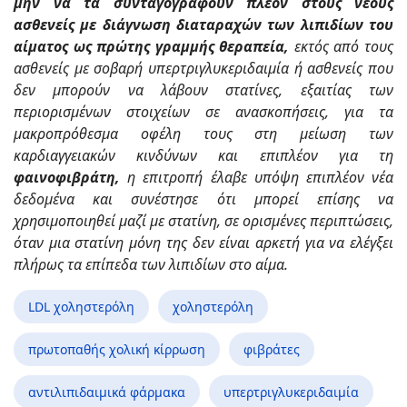
μην να τα συνταγογραφούν πλέον στους νέους
ασθενείς με διάγνωση διαταραχών των λιπιδίων του
αίματος ως πρώτης γραμμής θεραπεία,
εκτός από τους
ασθενείς με σοβαρή υπερτριγλυκεριδαιμία ή ασθενείς που
δεν μπορούν να λάβουν στατίνες, εξαιτίας των
περιορισμένων στοιχείων σε ανασκοπήσεις, για τα
μακροπρόθεσμα οφέλη τους στη μείωση των
καρδιαγγειακών κινδύνων και επιπλέον για τη
φαινοφιβράτη,
η επιτροπή έλαβε υπόψη επιπλέον νέα
δεδομένα και συνέστησε ότι μπορεί επίσης να
χρησιμοποιηθεί μαζί με στατίνη, σε ορισμένες περιπτώσεις,
όταν μια στατίνη μόνη της δεν είναι αρκετή για να ελέγξει
πλήρως τα επίπεδα των λιπιδίων στο αίμα.
LDL χοληστερόλη
χοληστερόλη
πρωτοπαθής χολική κίρρωση
φιβράτες
αντιλιπιδαιμικά φάρμακα
υπερτριγλυκεριδαιμία