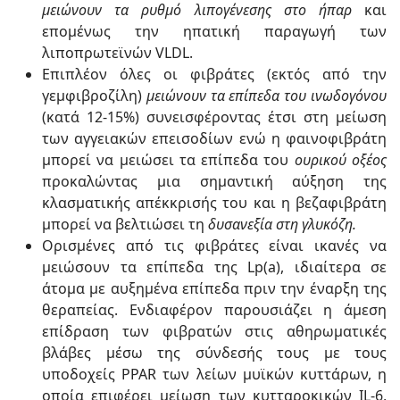
μειώνουν τα ρυθμό λιπογένεσης στο ήπαρ
και
επομένως την ηπατική παραγωγή των
λιποπρωτεϊνών VLDL.
Επιπλέον όλες οι φιβράτες (εκτός από την
γεμφιβροζίλη)
μειώνουν τα επίπεδα του ινωδογόνου
(κατά 12-15%) συνεισφέροντας έτσι στη μείωση
των αγγειακών επεισοδίων ενώ η φαινοφιβράτη
μπορεί να μειώσει τα επίπεδα του
ουρικού οξέος
προκαλώντας μια σημαντική αύξηση της
κλασματικής απέκκρισής του και η βεζαφιβράτη
μπορεί να βελτιώσει τη
δυσανεξία στη γλυκόζη.
Ορισμένες από τις φιβράτες είναι ικανές να
μειώσουν τα επίπεδα της Lp(a), ιδιαίτερα σε
άτομα με αυξημένα επίπεδα πριν την έναρξη της
θεραπείας. Ενδιαφέρον παρουσιάζει η άμεση
επίδραση των φιβρατών στις αθηρωματικές
βλάβες μέσω της σύνδεσής τους με τους
υποδοχείς PPAR των λείων μυϊκών κυττάρων, η
οποία επιφέρει μείωση των κυτταροκικών IL-6,