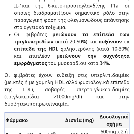
IL-1και της 6-κετο-προσταγλανδίνης F1a, οι
οποίες διαδραματίζουν σημαντικό ρόλο στην
παραγωγική φάση της φλεγμονώδους απάντησης
στο αγγειακό τοίχωμα.
Οι φιβράτες
μειώνουν τα επίπεδα των
τριγλυκεριδίων
(κατά 20-50%) και
αυξάνουν τα
επίπεδα της
HDL
χοληστερόλης (κατά 10-30%)
και επιπλέον
μειώνουν την συχνότητα
εμφράγματος
του μυοκαρδίου κατά 34%.
Οι φιβράτες έχουν ένδειξη στις υπερλιπιδαιμίες
(μεικτές ή με χαμηλή HDL αλλά φυσιολογικά επίπεδα
της LDL), σοβαρές υπερτριγλυκεριδαιμίες
(τριγλυκερίδια >1000mg/dl) και στην
δυσβηταλιποπρωτεϊναιμία.
Δοσολογικό
Φάρμακο
Δισκία (mg)
σχήμα
600mg x 2 ή
®