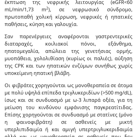
έκπτωση της νεφρικής λειτουργίας (eGFR<60
2
mL/min/1,73 m
), σε νεφρωσικό σύνδρομο,
πρωτοπαθή χολική κίρρωση, νεφρικές ή ηπατικές
παθήσεις, κύηση και γαλουχία.
Σαν παρενέργειες αναφέρονται γαστρεντερικές
διαταραχές, κοιλιακοί πόνοι, εξάνθημα,
ηπατομεγαλία, απώλεια της γενετήσιας ορμής,
μυοπάθεια, χολολιθίαση (κυρίως οι παλιές), αύξηση
της CPK και των ηπατικών ενζύμων συνήθως χωρίς
υποκείμενη ηπατική βλάβη.
Οι φιβράτες χορηγούνται ως μονοθεραπεία σε άτομα
με πολύ υψηλά επίπεδα τριγλυκεριδίων (>500 mg/dL),
ίσως και σε συνδυασμό με ω-3 λιπαρά οξέα, για τη
μείωση του κινδύνου εμφάνισης παγκρεατίτιδας.
Επίσης χορηγούνται σε συνδυασμό με στατίνες (μόνο
η φαινοφιβράτη) σε ασθενείς με μικτή
υπερλιπιδαιμία ή και αμιγή υπερτριγλυκεριδαιμία
αλλά και ως μονοθεραπεία σε ασθενείς που δεν