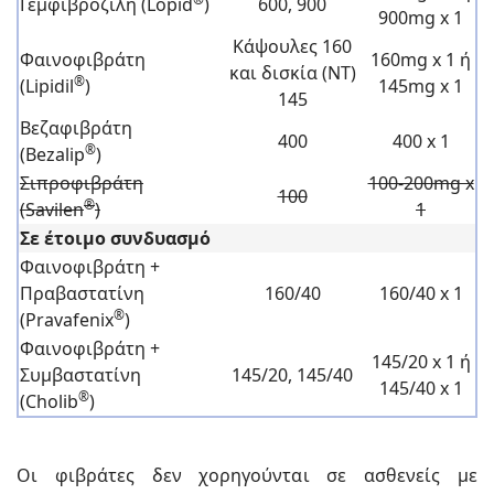
Γεμφιβροζίλη (Lopid
)
600, 900
900mg x 1
Κάψουλες 160
Φαινοφιβράτη
160mg x 1 ή
και δισκία (ΝΤ)
®
(Lipidil
)
145mg x 1
145
Βεζαφιβράτη
400
400 x 1
®
(Bezalip
)
Σιπροφιβράτη
100-200mg x
100
®
(Savilen
)
1
Σε έτοιμο συνδυασμό
Φαινοφιβράτη +
Πραβαστατίνη
160/40
160/40 x 1
®
(Pravafenix
)
Φαινοφιβράτη +
145/20 x 1 ή
Συμβαστατίνη
145/20, 145/40
145/40 x 1
®
(Cholib
)
Οι φιβράτες δεν χορηγούνται σε ασθενείς με