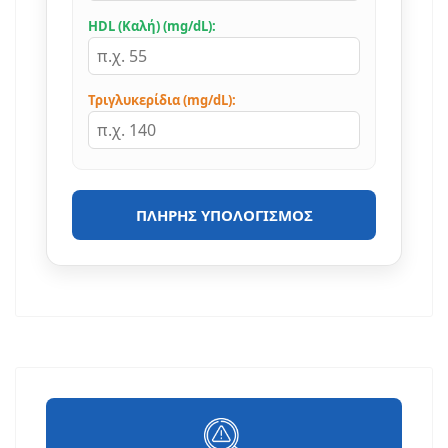
HDL (Καλή) (mg/dL):
Τριγλυκερίδια (mg/dL):
ΠΛΉΡΗΣ ΥΠΟΛΟΓΙΣΜΌΣ