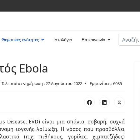
Αναζήτη
Θεματικές ενότητες
Ιστολόγιο
Επικοινωνία
Type 2 or
τός Ebola
Τελευταία ενημέρωση : 27 Αυγούστου 2022
Εμφανίσεις: 6035
us Disease, EVD) είναι μια σπάνια, σοβαρή, συχνά
ύναμη ιογενής λοίμωξη. Η νόσος που προσβάλλει
στικά (π.χ. πιθήκους, γορίλες, χιμπατζήδες)