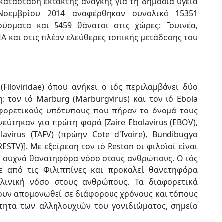
κατάσταση έκτακτης ανάγκης για τη δημόσια υγεία
Νοεμβρίου 2014 αναφέρθηκαν συνολικά 15351
ύσματα και 5459 θάνατοι στις χώρες: Γουινέα,
ΗΠΑ και στις πλέον ελεύθερες τοπικής μετάδοσης του
Filoviridae) όπου ανήκει ο ιός περιλαμβάνει δύο
η: τον ιό Marburg (Marburgvirus) και τον ιό Ebola
διαφορετικούς υπότυπους που πήραν το όνομά τους
εύτηκαν για πρώτη φορά [Zaire Ebolavirus (EBOV),
lavirus (TAFV) (πρώην Cote d'Ivoire), Bundibugyo
RESTV)]. Με εξαίρεση τον ιό Reston οι φιλοϊοί είναι
ι συχνά θανατηφόρα νόσο στους ανθρώπους. Ο ιός
ε από τις Φιλιππίνες και προκαλεί θανατηφόρα
λινική νόσο στους ανθρώπους. Τα διαφορετικά
χουν απομονωθεί σε διάφορους χρόνους και τόπους
τητα των αλληλουχιών του γονιδιώματος, σημείο