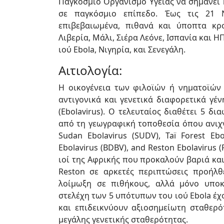
Παγκόσμιο Οργανισμό Υγείας να σημάνει 
σε παγκόσμιο επίπεδο. Έως τις 21 
επιβεβαιωμένα, πιθανά και ύποπτα κρο
Λιβερία, Μάλι, Σιέρα Λεόνε, Ισπανία και 
ιού Ebola, Νιγηρία, και Σενεγάλη.
Αιτιολογία:
Η οικογένεια των φιλοϊών ή νηματοϊών (
αντιγονικά και γενετικά διαφορετικά γέν
(Ebolavirus). Ο τελευταίος διαθέτει 5 
από τη γεωγραφική τοποθεσία όπου ανιχν
Sudan Ebolavirus (SUDV), Taï Forest Ebo
Ebolavirus (BDBV), and Reston Ebolavirus (
ιοί της Αφρικής που προκαλούν βαριά κα
Reston σε αρκετές περιπτώσεις προήλθ
λοίμωξη σε πιθήκους, αλλά μόνο υποκ
στελέχη των 5 υπότυπων του ιού Ebola έ
και επιδεικνύουν αξιοσημείωτη σταθερό
μεγάλης γενετικής σταθερότητας.