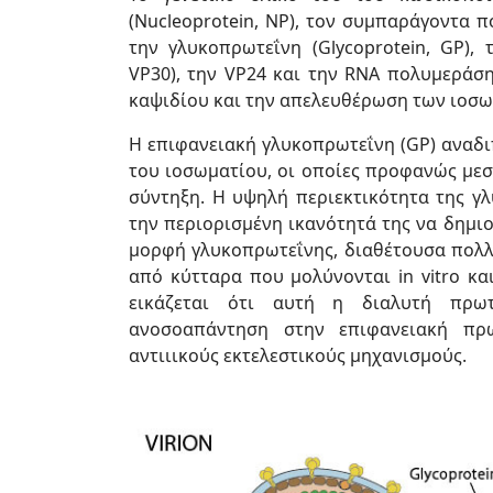
(Nucleoprotein, NP), τον συμπαράγοντα π
την γλυκοπρωτεΐνη (Glycoprotein, GP), 
VP30), την VP24 και την RNA πολυμεράση
καψιδίου και την απελευθέρωση των ιοσω
Η επιφανειακή γλυκοπρωτεΐνη (GP) αναδι
του ιοσωματίου, οι οποίες προφανώς μεσ
σύντηξη. Η υψηλή περιεκτικότητα της γ
την περιορισμένη ικανότητά της να δημι
μορφή γλυκοπρωτεΐνης, διαθέτουσα πολλο
από κύτταρα που μολύνονται in vitro κα
εικάζεται ότι αυτή η διαλυτή πρωτ
ανοσοαπάντηση στην επιφανειακή πρω
αντιιικούς εκτελεστικούς μηχανισμούς.