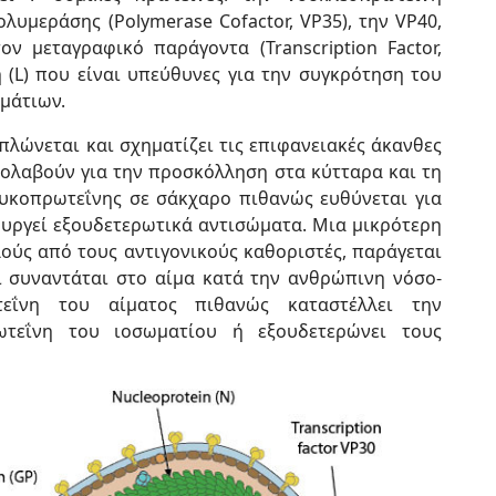
ολυμεράσης (Polymerase Cofactor, VP35), την VP40,
τον µεταγραφικό παράγοντα (Transcription Factor,
 (L) που είναι υπεύθυνες για την συγκρότηση του
μάτιων.
πλώνεται και σχηματίζει τις επιφανειακές άκανθες
ολαβούν για την προσκόλληση στα κύτταρα και τη
λυκοπρωτεΐνης σε σάκχαρο πιθανώς ευθύνεται για
ουργεί εξουδετερωτικά αντισώματα. Μια μικρότερη
ύς από τους αντιγονικούς καθοριστές, παράγεται
ι συναντάται στο αίμα κατά την ανθρώπινη νόσο-
εΐνη του αίματος πιθανώς καταστέλλει την
τεΐνη του ιοσωματίου ή εξουδετερώνει τους