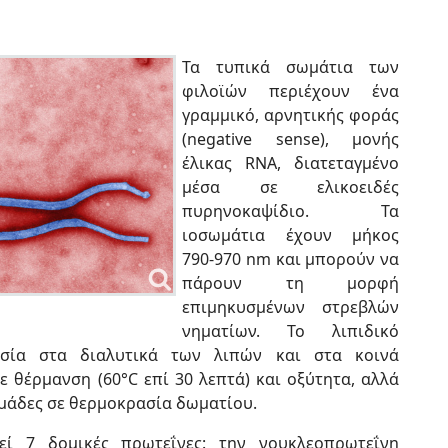
Τα τυπικά σωμάτια των
φιλοϊών περιέχουν ένα
γραμμικό, αρνητικής φοράς
(negative sense), μονής
έλικας RNA, διατεταγμένο
μέσα σε ελικοειδές
πυρηνοκαψίδιο. Τα
ιοσωμάτια έχουν μήκος
790-970 nm και μπορούν να
πάρουν τη μορφή
επιμηκυσμένων στρεβλών
νηματίων. Το λιπιδικό
ησία στα διαλυτικά των λιπών και στα κοινά
ε θέρμανση (60°C επί 30 λεπτά) και οξύτητα, αλλά
ομάδες σε θερμοκρασία δωματίου.
εί 7 δομικές πρωτεΐνες: την νουκλεοπρωτεΐνη