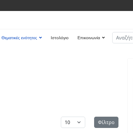
Αναζήτη
Θεματικές ενότητες
Ιστολόγιο
Επικοινωνία
Type 2 or
Εμφάνιση #
Φίλτρο