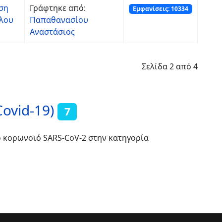
ωση
Γράφτηκε από:
Εμφανίσεις: 10334
ίλου
Παπαθανασίου
Αναστάσιος
Σελίδα 2 από 4
ovid-19)
7
ο κορωνοϊό SARS-CoV-2 στην κατηγορία