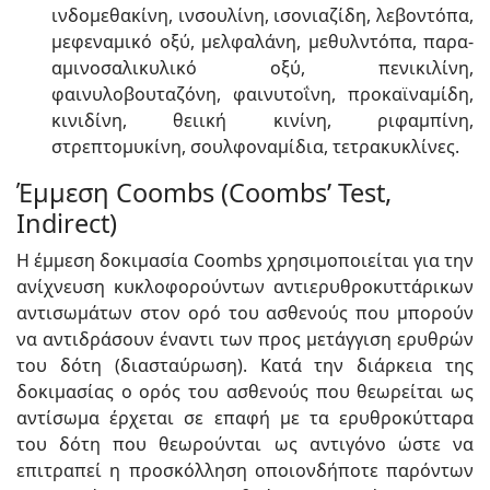
ινδομεθακίνη, ινσουλίνη, ισονιαζίδη, λεβοντόπα,
μεφεναμικό οξύ, μελφαλάνη, μεθυλντόπα, παρα-
αμινοσαλικυλικό οξύ, πενικιλίνη,
φαινυλοβουταζόνη, φαινυτοΐνη, προκαϊναμίδη,
κινιδίνη, θειική κινίνη, ριφαμπίνη,
στρεπτομυκίνη, σουλφοναμίδια, τετρακυκλίνες.
Έμμεση Coombs (Coombs’ Test,
Indirect)
Η έμμεση δοκιμασία Coombs χρησιμοποιείται για την
ανίχνευση κυκλοφορούντων αντιερυθροκυττάρικων
αντισωμάτων στον ορό του ασθενούς που μπορούν
να αντιδράσουν έναντι των προς μετάγγιση ερυθρών
του δότη (διασταύρωση). Κατά την διάρκεια της
δοκιμασίας ο ορός του ασθενούς που θεωρείται ως
αντίσωμα έρχεται σε επαφή με τα ερυθροκύτταρα
του δότη που θεωρούνται ως αντιγόνο ώστε να
επιτραπεί η προσκόλληση οποιονδήποτε παρόντων