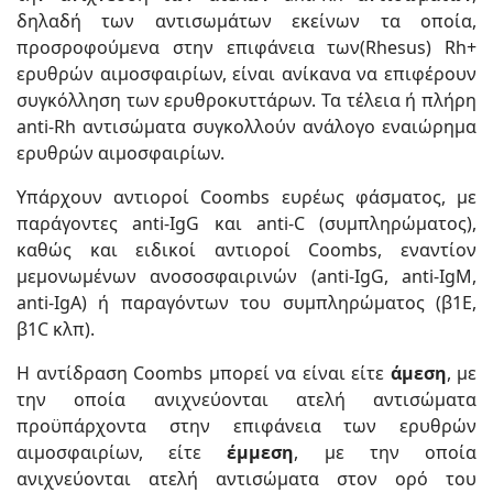
δηλαδή των αντισωμάτων εκείνων τα οποία,
προσροφούμενα στην επιφάνεια των(Rhesus) Rh+
ερυθρών αιμοσφαιρίων, είναι ανίκανα να επιφέρουν
συγκόλληση των ερυθροκυττάρων. Τα τέλεια ή πλήρη
anti-Rh αντισώματα συγκολλούν ανάλογο εναιώρημα
ερυθρών αιμοσφαιρίων.
Υπάρχουν αντιοροί Coombs ευρέως φάσματος, με
παράγοντες anti-IgG και anti-C (συμπληρώματος),
καθώς και ειδικοί αντιοροί Coombs, εναντίον
μεμονωμένων ανοσοσφαιρινών (anti-IgG, anti-IgM,
anti-IgA) ή παραγόντων του συμπληρώματος (β1E,
β1C κλπ).
Η αντίδραση Coombs μπορεί να είναι είτε
άμεση
, με
την οποία ανιχνεύονται ατελή αντισώματα
προϋπάρχοντα στην επιφάνεια των ερυθρών
αιμοσφαιρίων, είτε
έμμεση
, με την οποία
ανιχνεύονται ατελή αντισώματα στον ορό του