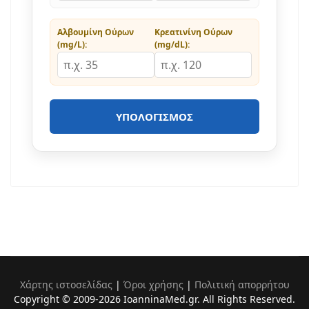
Αλβουμίνη Ούρων
Κρεατινίνη Ούρων
(mg/L):
(mg/dL):
ΥΠΟΛΟΓΙΣΜΌΣ
Χάρτης ιστοσελίδας
|
Όροι χρήσης
|
Πολιτική απορρήτου
Copyright © 2009-2026 IoanninaMed.gr. All Rights Reserved.