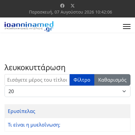
Παρασκευή, 07 Αυγούστου 2026
10:42:06
λευκοκυττάρωση
Εισάγετε μέρος του τίτλου.
Φίλτρο
Καθαρισμός
Εμφάνιση #
Ερυσίπελας
Τι είναι η μυελοΐνωση;