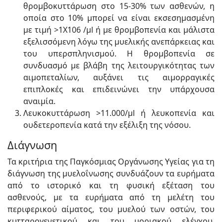
θρομβοκυττάρωση στο 15-30% των ασθενών, η
οποία στο 10% μπορεί να είναι εκσεσημασμένη
με τιμή >1Χ106 /μl ή με θρομβοπενία και μάλιστα
εξελισσόμενη λόγω της μυελικής ανεπάρκειας και
του υπερσπληνισμού. Η θρομβοπενία σε
συνδυασμό με βλάβη της λειτουργικότητας των
αιμοπεταλίων, αυξάνει τις αιμορραγικές
επιπλοκές και επιδεινώνει την υπάρχουσα
αναιμία.
Λευκοκυττάρωση >11.000/μl ή λευκοπενία και
ουδετεροπενία κατά την εξέλιξη της νόσου.
Διάγνωση
Τα κριτήρια της Παγκόσμιας Οργάνωσης Υγείας για τη
διάγνωση της μυελοΐνωσης συνδυάζουν τα ευρήματα
από το ιστορικό και τη φυσική εξέταση του
ασθενούς, με τα ευρήματα από τη μελέτη του
περιφερικού αίματος, του μυελού των οστών, του
κυτταρογενετικού και του μοριακού ελέγχου.