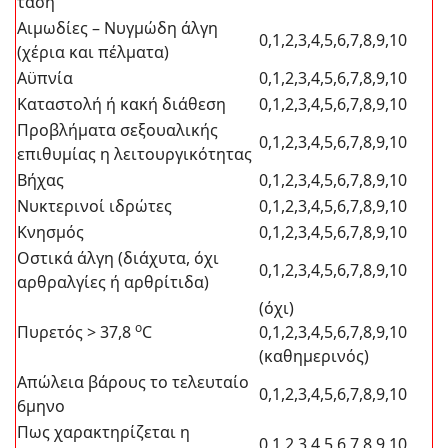
τάση
Αιμωδίες – Νυγμώδη άλγη
0,1,2,3,4,5,6,7,8,9,10
(χέρια και πέλματα)
Αϋπνία
0,1,2,3,4,5,6,7,8,9,10
Καταστολή ή κακή διάθεση
0,1,2,3,4,5,6,7,8,9,10
Προβλήματα σεξουαλικής
0,1,2,3,4,5,6,7,8,9,10
επιθυμίας η λειτουργικότητας
Βήχας
0,1,2,3,4,5,6,7,8,9,10
Νυκτερινοί ιδρώτες
0,1,2,3,4,5,6,7,8,9,10
Κνησμός
0,1,2,3,4,5,6,7,8,9,10
Οστικά άλγη (διάχυτα, όχι
0,1,2,3,4,5,6,7,8,9,10
αρθραλγίες ή αρθρίτιδα)
(όχι)
o
Πυρετός > 37,8
C
0,1,2,3,4,5,6,7,8,9,10
(καθημερινός)
Απώλεια βάρους το τελευταίο
0,1,2,3,4,5,6,7,8,9,10
6μηνο
Πως χαρακτηρίζεται η
0,1,2,3,4,5,6,7,8,9,10