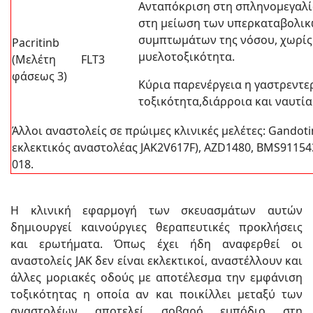
Ανταπόκριση στη σπληνομεγαλί
στη μείωση των υπερκαταβολι
συμπτωμάτων της νόσου, χωρί
Pacritinb
μυελοτοξικότητα.
(Μελέτη
FLT3
φάσεως 3)
Κύρια παρενέργεια η γαστρεντε
τοξικότητα,διάρροια και ναυτία
Άλλοι αναστολείς σε πρώιμες κλινικές μελέτες: Gandotin
εκλεκτικός αναστολέας JAK2V617F), AZD1480, BMS911543
018.
Η κλινική εφαρμογή των σκευασμάτων αυτών
δημιουργεί καινούργιες θεραπευτικές προκλήσεις
και ερωτήματα. Όπως έχει ήδη αναφερθεί οι
αναστολείς JAK δεν είναι εκλεκτικοί, αναστέλλουν και
άλλες μοριακές οδούς με αποτέλεσμα την εμφάνιση
τοξικότητας η οποία αν και ποικίλλει μεταξύ των
αναστολέων αποτελεί σοβαρό εμπόδιο στη