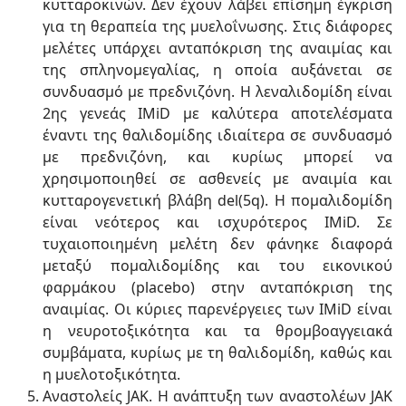
κυτταροκινών. Δεν έχουν λάβει επίσημη έγκριση
για τη θεραπεία της μυελοΐνωσης. Στις διάφορες
μελέτες υπάρχει ανταπόκριση της αναιμίας και
της σπληνομεγαλίας, η οποία αυξάνεται σε
συνδυασμό με πρεδνιζόνη. Η λεναλιδομίδη είναι
2ης γενεάς IMiD με καλύτερα αποτελέσματα
έναντι της θαλιδομίδης ιδιαίτερα σε συνδυασμό
με πρεδνιζόνη, και κυρίως μπορεί να
χρησιμοποιηθεί σε ασθενείς με αναιμία και
κυτταρογενετική βλάβη del(5q). Η πομαλιδομίδη
είναι νεότερος και ισχυρότερος IMiD. Σε
τυχαιοποιημένη μελέτη δεν φάνηκε διαφορά
μεταξύ πομαλιδομίδης και του εικονικού
φαρμάκου (placebo) στην ανταπόκριση της
αναιμίας. Οι κύριες παρενέργειες των IMiD είναι
η νευροτοξικότητα και τα θρομβοαγγειακά
συμβάματα, κυρίως με τη θαλιδομίδη, καθώς και
η μυελοτοξικότητα.
Αναστολείς JAK. H ανάπτυξη των αναστολέων JAK