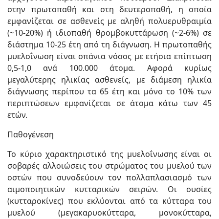
στην πρωτοπαθή και στη δευτεροπαθή, η οποία
εμφανίζεται σε ασθενείς με αληθή πολυερυθραιμία
(~10-20%) ή ιδιοπαθή θρομβοκυττάρωση (~2-6%) σε
διάστημα 10-25 έτη από τη διάγνωση. Η πρωτοπαθής
μυελοΐνωση είναι σπάνια νόσος με ετήσια επίπτωση
0,5-1,0 ανά 100.000 άτομα. Αφορά κυρίως
μεγαλύτερης ηλικίας ασθενείς, με διάμεση ηλικία
διάγνωσης περίπου τα 65 έτη και μόνο το 10% των
περιπτώσεων εμφανίζεται σε άτομα κάτω των 45
ετών.
Παθογένεση
Το κύριο χαρακτηριστικό της μυελοΐνωσης είναι οι
σοβαρές αλλοιώσεις του στρώματος του μυελού των
οστών που συνοδεύουν τον πολλαπλασιασμό των
αιμοποιητικών κυτταρικών σειρών. Οι ουσίες
(κυτταροκίνες) που εκλύονται από τα κύτταρα του
μυελού (μεγακαρυοκύτταρα, μονοκύτταρα,