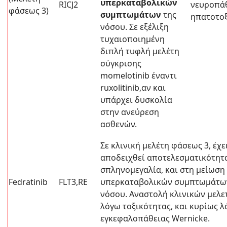
υπερκαταβολικών
RICJ2
νευροπάθ
φάσεως 3)
συμπτωμάτων
της
ηπατοτο
νόσου. Σε εξέλιξη
τυχαιοποιημένη
διπλή τυφλή μελέτη
σύγκρισης
momelotinib έναντι
ruxolitinib,αν και
υπάρχει δυσκολία
στην ανεύρεση
ασθενών.
Σε κλινική μελέτη φάσεως 3, έχε
αποδειχθεί αποτελεσματικότητ
σπληνομεγαλία, και στη μείωση
Fedratinib
FLT3,RE
υπερκαταβολικών συμπτωμάτω
νόσου. Αναστολή κλινικών μελ
λόγω τοξικότητας, και κυρίως 
εγκεφαλοπάθειας Wernicke.