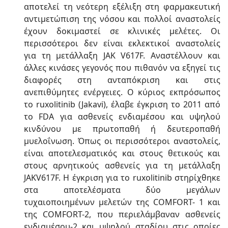
αποτελεί τη νεότερη εξέλιξη στη φαρμακευτική
αντιμετώπιση της νόσου και πολλοί αναστολείς
έχουν δοκιμαστεί σε κλινικές μελέτες. Οι
περισσότεροι δεν είναι εκλεκτικοί αναστολείς
για τη μετάλλαξη JAK V617F. Αναστέλλουν και
άλλες κινάσες γεγονός που πιθανόν να εξηγεί τις
διαφορές στη ανταπόκριση και στις
ανεπιθύμητες ενέργειες. Ο κύριος εκπρόσωπος
το ruxolitinib (Jakavi), έλαβε έγκριση το 2011 από
το FDA για ασθενείς ενδιαμέσου και υψηλού
κινδύνου με πρωτοπαθή ή δευτεροπαθή
μυελοΐνωση. Όπως οι περισσότεροι αναστολείς,
είναι αποτελεσματικός και στους θετικούς και
στους αρνητικούς ασθενείς για τη μετάλλαξη
JAKV617F. Η έγκριση για το ruxolitinib στηρίχθηκε
στα αποτελέσματα δύο μεγάλων
τυχαιοποιημένων μελετών της COMFORT- 1 και
της COΜFORT-2, που περιελάμβαναν ασθενείς
ενδιαμέσου-2 και υψηλού σταδίου στις οποίες