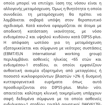
οποία μπορεί να επιτύχει ίαση της νόσου είναι η
αλλογενής μεταμόσχευση. Όμως η θνητότητα η οποία
συνοδεύει τη μεταμόσχευση θα πρέπει να
λαμβάνεται σοβαρά υπόψη στον θεραπευτικό
σχεδιασμό. Κατά κανόνα εφαρμόζεται σε άτομα με
αποδεκτή κατάσταση ικανότητας, με νόσο
ενδιαμέσου-2 και υψηλού κινδύνου κατά DIPSS-plus.
Η απόφαση ωστόσο για τη μεταμόσχευση
εξατομικεύεται και σύμφωνα με νεότερες συστάσεις
(EBMT/ELN international working group)
περιλαμβάνει ασθενείς ηλικίας <65 ετών και
ενδιαμέσου-1 σταδίου, οι οποίοι εμφανίζουν
ανθεκτική αναιμία εξαρτημένη από μεταγγίσεις ή
ποσοστό κυκλοφορούντων βλαστών >2% ή δυσμενή
κυτταρογενετικά ευρήματα όπως αυτά
προσδιορίζονται στο DIPSS-plus. Μολο- νότι
απαιτείται καλύτερη κλινική τεκμηρίωση υπάρχουν
σαφή δεδομένα σύμφωνα με τα οποία ασθενείς
ενδιάμεσου-1 σταδίου τριπλά αρνητικοί [JAKV617F(-