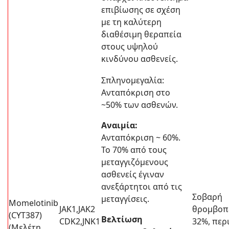
επιβίωσης σε σχέση
με τη καλύτερη
διαθέσιμη θεραπεία
στους υψηλού
κινδύνου ασθενείς.
Σπληνομεγαλία:
Ανταπόκριση στο
~50% των ασθενών.
Αναιμία:
Ανταπόκριση ~ 60%.
Το 70% από τους
μεταγγιζόμενους
ασθενείς έγιναν
ανεξάρτητοι από τις
Σοβαρή
μεταγγίσεις.
Μomelotinib
JAK1,JAK2
θρομβοπ
(CYT387)
Βελτίωση
CDK2,JNK1
32%, περ
(Μελέτη