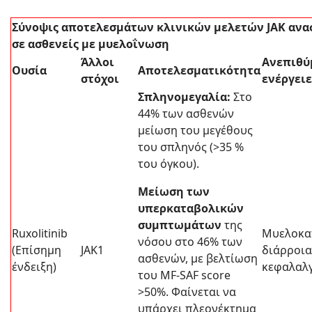
Σύνοψις αποτελεσμάτων κλινικών μελετών JAK αν
σε ασθενείς με μυελοΐνωση
Άλλοι
Ανεπιθύ
Ουσία
Αποτελεσματικότητα
στόχοι
ενέργειε
Σπληνομεγαλία:
Στο
44% των ασθενών
μείωση του μεγέθους
του σπληνός (>35 %
του όγκου).
Μείωση των
υπερκαταβολικών
συμπτωμάτων
της
Ruxolitinib
Μυελοκα
νόσου στο 46% των
(Επίσημη
JAK1
διάρροια
ασθενών, με βελτίωση
ένδειξη)
κεφαλαλγ
του MF-SAF score
>50%. Φαίνεται να
υπάρχει πλεονέκτημα