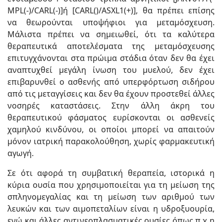
MPL(-)/CARL(-)]ή [CARL()/ASXL1(+)], θα πρέπει επίσης
να θεωρούνται υποψήφιοι για μεταμόσχευση.
Μάλιστα πρέπει να σημειωθεί, ότι τα καλύτερα
θεραπευτικά αποτελέσματα της μεταμόσχευσης
επιτυγχάνονται στα πρώιμα στάδια όταν δεν θα έχει
αναπτυχθεί μεγάλη ίνωση του μυελού, δεν έχει
επιβαρυνθεί ο ασθενής από υπερφόρτωση σιδήρου
από τις μεταγγίσεις και δεν θα έχουν προστεθεί άλλες
νοσηρές καταστάσεις. Στην άλλη άκρη του
θεραπευτικού φάσματος ευρίσκονται οι ασθενείς
χαμηλού κινδύνου, οι οποίοι μπορεί να απαιτούν
μόνον ιατρική παρακολούθηση, χωρίς φαρμακευτική
αγωγή.
Σε ότι αφορά τη συμβατική θεραπεία, ιστορικά η
κύρια ουσία που χρησιμοποιείται για τη μείωση της
σπληνομεγαλίας και τη μείωση των αριθμού των
λευκών και των αιμοπεταλίων είναι η υδροξυουρία,
ενώ και άλλες αντινεοπλασματικές ουσίες όπως π.χ η