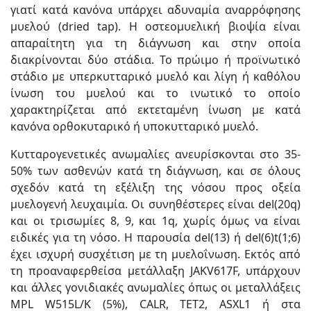
γιατί κατά κανόνα υπάρχει αδυναμία αναρρόφησης
μυελού (dried tap). Η οστεομυελική βιοψία είναι
απαραίτητη για τη διάγνωση και στην οποία
διακρίνονται δύο στάδια. Το πρώιμο ή προϊνωτικό
στάδιο με υπερκυτταρικό μυελό και λίγη ή καθόλου
ίνωση του μυελού και το ινωτικό το οποίο
χαρακτηρίζεται από εκτεταμένη ίνωση με κατά
κανόνα ορθοκυταρικό ή υποκυτταρικό μυελό.
Κυτταρογενετικές ανωμαλίες ανευρίσκονται στο 35-
50% των ασθενών κατά τη διάγνωση, και σε όλους
σχεδόν κατά τη εξέλιξη της νόσου προς οξεία
μυελογενή λευχαιμία. Οι συνηθέστερες είναι del(20q)
και οι τρισωμίες 8, 9, και 1q, χωρίς όμως να είναι
ειδικές για τη νόσο. Η παρουσία del(13) ή del(6)t(1;6)
έχει ισχυρή συσχέτιση με τη μυελοΐνωση. Εκτός από
τη προαναφερθείσα μετάλλαξη JAKV617F, υπάρχουν
και άλλες γονιδιακές ανωμαλίες όπως οι μεταλλάξεις
MPL W515L/K (5%), CALR, TET2, ASXL1 ή στα