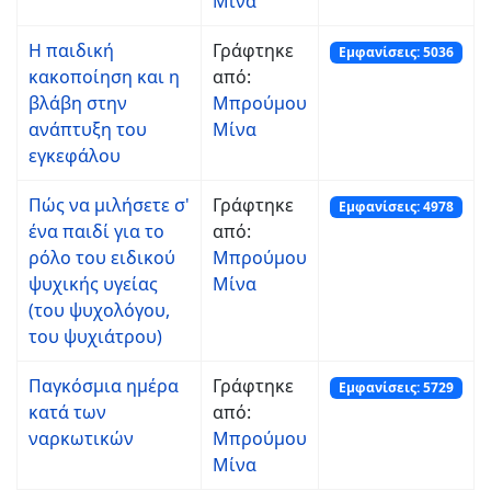
Μίνα
Η παιδική
Γράφτηκε
Εμφανίσεις: 5036
κακοποίηση και η
από:
βλάβη στην
Μπρούμου
ανάπτυξη του
Μίνα
εγκεφάλου
Πώς να μιλήσετε σ'
Γράφτηκε
Εμφανίσεις: 4978
ένα παιδί για το
από:
ρόλο του ειδικού
Μπρούμου
ψυχικής υγείας
Μίνα
(του ψυχολόγου,
του ψυχιάτρου)
Παγκόσμια ημέρα
Γράφτηκε
Εμφανίσεις: 5729
κατά των
από:
ναρκωτικών
Μπρούμου
Μίνα