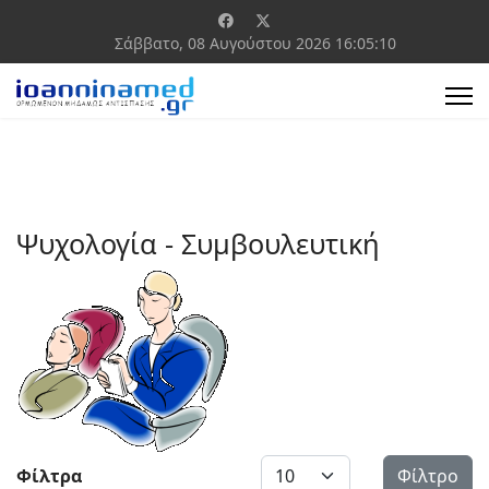
Σάββατο, 08 Αυγούστου 2026
16:05:10
Ψυχολογία - Συμβουλευτική
Εμφάνιση #
Φίλτρα
Φίλτρο