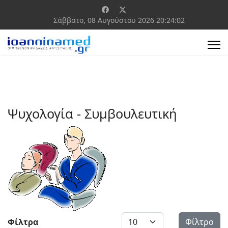
Σάββατο, 08 Αυγούστου 2026
20:24:02
Ψυχολογία - Συμβουλευτική
Εμφάνιση #
Φίλτρα
Φίλτρο