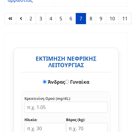
αρρώστιας
2
3
4
5
6
7
8
9
10
11
ΕΚΤΙΜΗΣΗ ΝΕΦΡΙΚΗΣ
ΛΕΙΤΟΥΡΓΙΑΣ
Άνδρας
Γυναίκα
Κρεατινίνη Ορού (mg/dL):
Ηλικία:
Βάρος (kg):