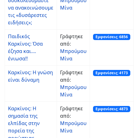
δυσκολευόμαστε
Μπρούμου
να ανακοινώσουμε
Μίνα
τις «δυσάρεστες
ειδήσεις»;
Παιδικός
Γράφτηκε
Εμφανίσεις: 6856
Καρκίνος: Όσα
από:
έζησα και....
Μπρούμου
ένιωσα!!
Μίνα
Καρκίνος: Η γνώση
Γράφτηκε
Εμφανίσεις: 4173
είναι δύναμη
από:
Μπρούμου
Μίνα
Καρκίνος: Η
Γράφτηκε
Εμφανίσεις: 4873
σημασία της
από:
ελπίδας στην
Μπρούμου
πορεία της
Μίνα