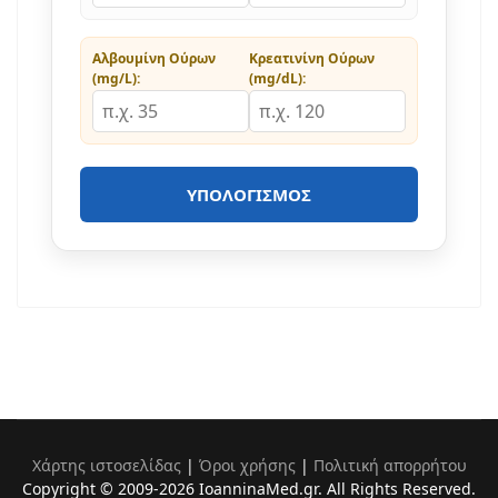
Αλβουμίνη Ούρων
Κρεατινίνη Ούρων
(mg/L):
(mg/dL):
ΥΠΟΛΟΓΙΣΜΌΣ
Χάρτης ιστοσελίδας
|
Όροι χρήσης
|
Πολιτική απορρήτου
Copyright © 2009-2026 IoanninaMed.gr. All Rights Reserved.