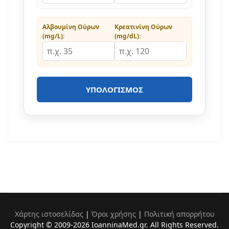
Αλβουμίνη Ούρων
Κρεατινίνη Ούρων
(mg/L):
(mg/dL):
ΥΠΟΛΟΓΙΣΜΌΣ
Χάρτης ιστοσελίδας
|
Όροι χρήσης
|
Πολιτική απορρήτου
Copyright © 2009-2026 IoanninaMed.gr. All Rights Reserved.