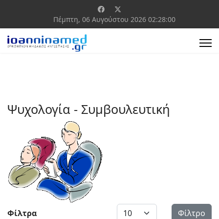
Πέμπτη, 06 Αυγούστου 2026
02:28:01
Ψυχολογία - Συμβουλευτική
Εμφάνιση #
Φίλτρα
Φίλτρο